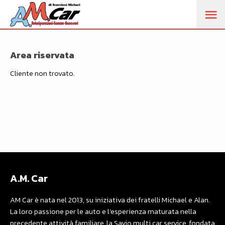
M
PR
Area riservata
Cliente non trovato.
A.M. Car
AM Car è nata nel 2013, su iniziativa dei fratelli Michael e Alan.
La loro passione per le auto e l’esperienza maturata nella
precedente attività familiare, la Savio multi car service, fondata