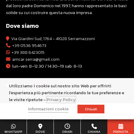
dal loro padre Domenico nel 1997, hanno rappresentato le basi
solide su cui costruire questa nuova impresa.
Dove siamo
Via Giardini Sud, 1764 - 41028 Serramazzoni
+39 0536 954673
+39 388 6423015
amcar.serra@gmail.com
lun-ven: 8–12:30 / 14:30–19 sab: 8-13
WhatsApp
Utilizziamo i cookie sul nostro sito Web per offrirti
l'esperienza più pertinente ricordando le tue preferenze e
le visite ripetute -
Privacy Policy
Informazioni cookie
© 2026 - P.IVA 03524330366 -
Privacy Policy
Chiudi
Il sito è parte del programma
WHATSAPP
DOVE
ORARI
CHIAMA
PRENOTA